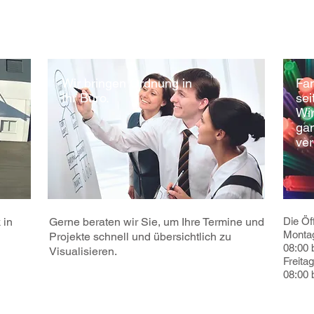
Wir bringen Ordnung in
Fam
Ihr Büro.
sei
Wir
ga
ver
 in
Gerne beraten wir Sie, um Ihre Termine und
Die Öf
Montag
Projekte schnell und übersichtlich zu
08:00 
Visualisieren.
Frei
08:00 