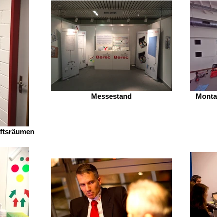
Messestand
Monta
ftsräumen