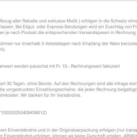
bzug aller Rabatte und exklusive MwSt.) erfolgen in die Schweiz ohne 
rlassen. Bei Eilgut- oder Express-Sendungen wird ein Zuschlag von Fr.
den je nach Produkt die entsprechenden Versandspesen in Rechnung g
nen nur innerhalb 3 Arbeitstagen nach Empfang der Ware berücksicht
ch
).
renwert werden pauschal mit Fr. 10.- Rechnungswert fakturiert
ert 30 Tagen, ohne Skonto. Auf den Rechnungen sind alle infrage k
 die vorgedruckten Einzahlungsscheine, die jeder Rechnung beigefügt
hrkosten. Wir danken für Ihr Verständnis.
H710025325340943901Z)
m Einverständnis und in der Originalverpackung erfolgen (nur trans
inverständnis erfolgen, können wir keine Gutschrift erteilen. Allfälli