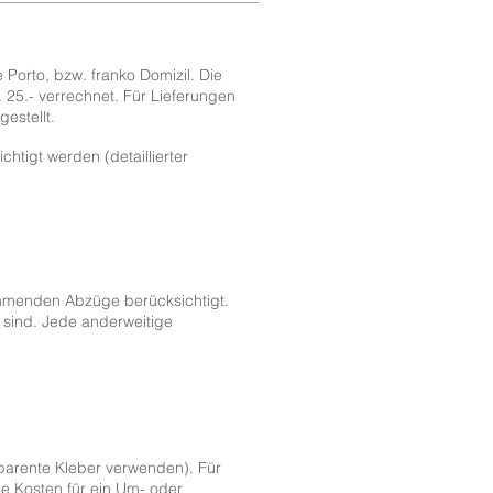
Porto, bzw. franko Domizil. Die
 25.- verrechnet. Für Lieferungen
estellt.
igt werden (detaillierter
ommenden Abzüge berücksichtigt.
 sind. Jede anderweitige
parente Kleber verwenden). Für
ge Kosten für ein Um- oder