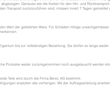
abgezogen. Genauso wie die Kosten für den Hin- und Rücktransport. 
f den Transport zurückzuführen sind, müssen innert 7 Tagen gemelde
 den Wert der gelieferten Ware. Für Schäden infolge unsachgemässe
anerkennen.
Eigentum bis zur vollständigen Bezahlung. Sie dürfen so lange weder 
lche Produkte weder zurückgenommen noch ausgetauscht werden kö
beide Teile wird durch die Firma Berec AG bestimmt.
ngungen ersetzten alle vorherigen. Mit der Auftragserteilung anerkenn